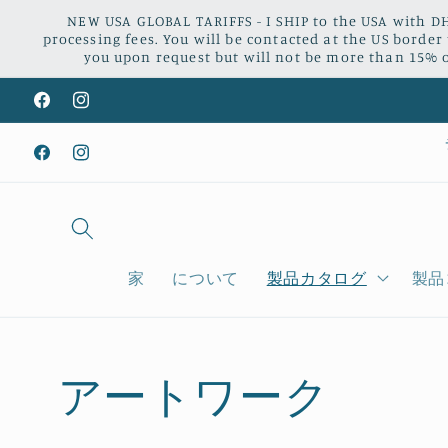
コンテ
NEW USA GLOBAL TARIFFS - I SHIP to the USA with DH
ンツに
processing fees. You will be contacted at the US border
進む
you upon request but will not be more than 15% of
Facebook
Instagram
Facebook
Instagram
家
について
製品カタログ
製品
コ
アートワーク