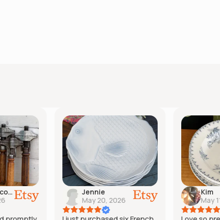
Inactive account
Jennie
Kim
26
May 20, 2026
May 1
d promptly
I just purchased six French
Love so pr