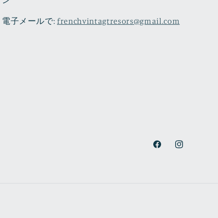
電子メールで:
frenchvintagtresors@gmail.com
Facebook
Instagram