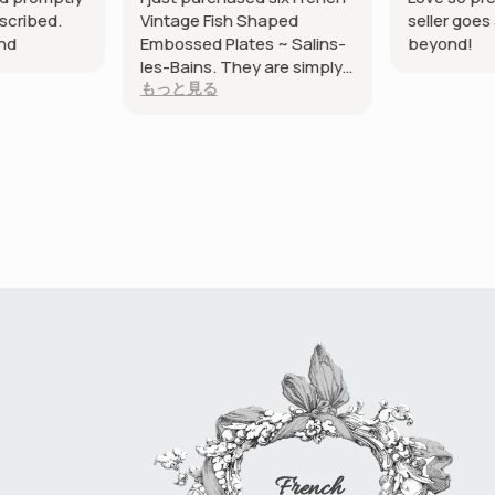
scribed.
Vintage Fish Shaped
seller goe
nd
Embossed Plates ~ Salins-
beyond!
les-Bains. They are simply
もっと見る
exquisite. They were
packaged so carefully and
arrived in Australia from
Paris safe and sound and
very promptly. Thank you
so much. I love them!!!