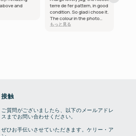
s above and
terre de fer pattern, in good
beauti
condition. So glad i chose it.
broke
The colour in the photo
もっと見る
looked more orange red,
turned out a pink red.
Packed very well I happen
to have a bedroom in
rasberry red french toile,
not sure where i will use it. It
is a show stopper
接触
ご質問がございましたら、以下のメールアドレ
スまでお問い合わせください。
ぜひお手伝いさせていただきます。ケリー・ア
ン