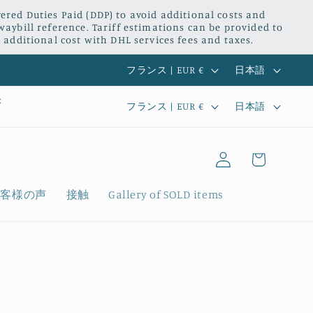
red Duties Paid (DDP) to avoid additional costs and
waybill reference. Tariff estimations can be provided to
 additional cost with DHL services fees and taxes.
国
言
フランス | EUR €
日本語
/
語
国
言
:
フランス | EUR €
日本語
地
/
語
ロ
域
カ
地
グ
ー
イ
域
ト
ン
お客様の声
接触
Gallery of SOLD items