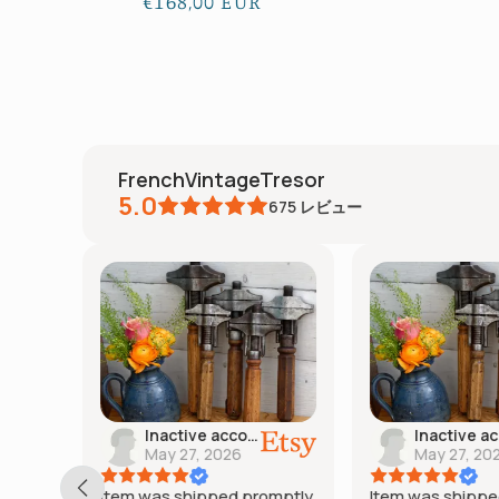
通
€168,00 EUR
常
価
格
FrenchVintageTresor
5.0
675
レビュー
Inactive account
May 27, 2026
May 27, 20
 with
Item was shipped promptly
Item was shippe