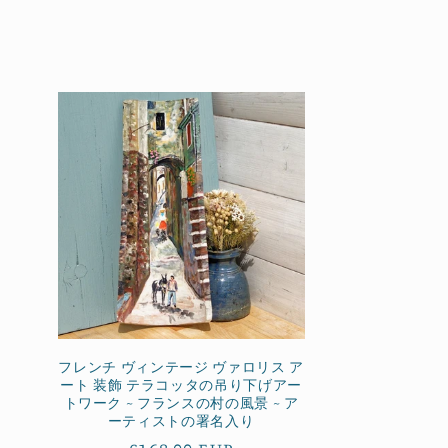
レ
ク
シ
ョ
ン
:
フレンチ ヴィンテージ ヴァロリス ア
ート 装飾 テラコッタの吊り下げアー
トワーク ~ フランスの村の風景 ~ ア
ーティストの署名入り