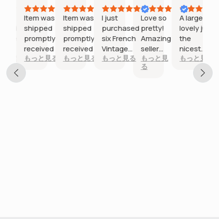
2026
2026
2026
2026
2026
2026
at
Item was
Item was
I just
Love so
A large
munication
shipped
shipped
purchased
pretty!
lovely jug,
 seller.
promptly &
promptly &
six French
Amazing
the
ure
received as
received as
Vintage
seller
nicest
と見る
もっと見る
もっと見る
もっと見る
もっと見
もっと見る
kaging.
described.
described.
Fish
goes
terre de
る
Would
Would
Shaped
above
fer
recommend
recommend
Embossed
and
pattern,
tion
Plates ~
beyond!
in good
Salins-les-
condition.
Bains.
So glad i
They are
chose it.
simply
The
exquisite.
colour in
They were
the photo
tem
packaged
looked
so
more
;
carefully
orange
and
red,
arrived in
turned
Australia
out a pink