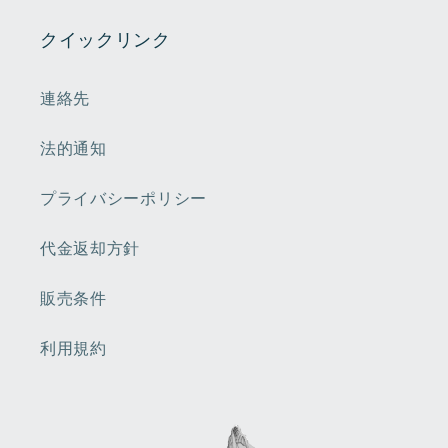
from Paris
red.
safe and
Packed
クイックリンク
sound and
very well I
very
happen
promptly.
to have a
連絡先
Thank you
bedroom
so much. I
in
法的通知
love
rasberry
them!!!
red
french
プライバシーポリシー
toile, not
sure
代金返却方針
where i
will use it.
販売条件
It is a
show
stopper
利用規約