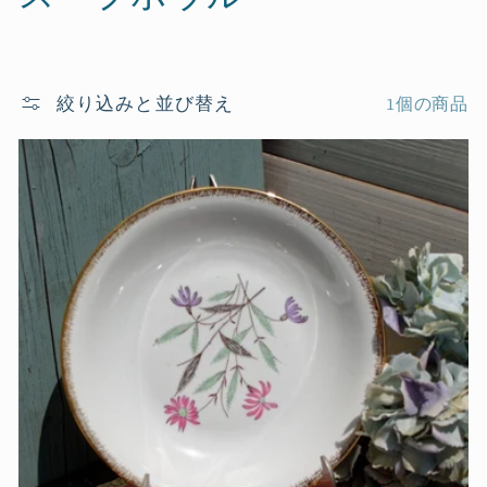
レ
ク
絞り込みと並び替え
1個の商品
シ
ョ
ン
: