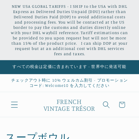
コンテ
NEW USA GLOBAL TARIFFS - I SHIP to the USA with DHL
ンツに
Express as Delivered Duties Unpaid (DDU) rather than
進む
Delivered Duties Paid (DDP) to avoid additional costs
and processing fees. You will be contacted at the US
border to pay the customs and duties directly online
with your DHL waybill reference. Tariff estimations can
be provided to you upon request but will not be more
than 15% of the product price. I can ship DDP at your
request but at an additional cost with DHL services
fees and taxes.
すべての税金は定価に含まれています - 世界中に発送可能
チェックアウト時に 10% ウェルカム割引 - プロモーション
コード: Welcome10 を入力してください
カ
FRENCH
ー
VINTAGE TRÉSOR
ト
コ
スープボウル