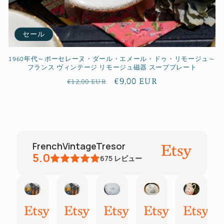
セール
1960年代～ポーセレーヌ・ダール・エメール・ドゥ・リモージュ～
フランス ヴィンテージ リモージュ磁器 スーププレート
通
セ
€9,00 EUR
€12,00 EUR
常
ー
価
ル
格
価
格
FrenchVintageTresor
5.0
675
レビュー
Tamara
Inactive account
Inactive account
Jennie
Kim
Jacqu
May
May
May
May
May
Apr
30,
27,
27,
20,
11,
28,