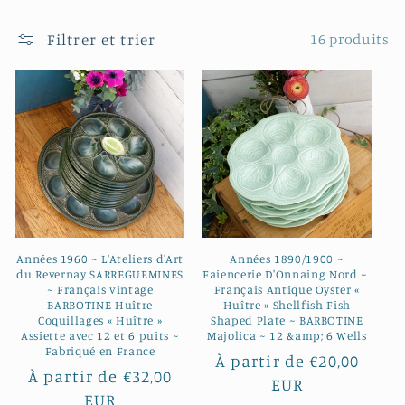
:
Filtrer et trier
16 produits
Années 1960 ~ L'Ateliers d'Art
Années 1890/1900 ~
du Revernay SARREGUEMINES
Faiencerie D'Onnaing Nord ~ ​​
~ Français vintage
Français Antique Oyster «
BARBOTINE Huître
Huître » Shellfish Fish
Coquillages « Huître »
Shaped Plate ~ BARBOTINE
Assiette avec 12 et 6 puits ~
Majolica ~ 12 &amp; 6 Wells
Fabriqué en France
Prix
À partir de €20,00
Prix
À partir de €32,00
habituel
EUR
habituel
EUR