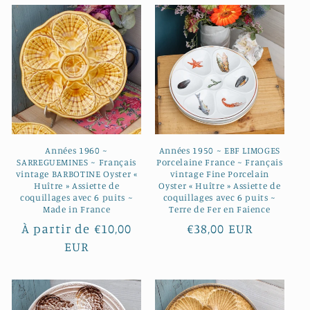
Années 1960 ~
Années 1950 ~ EBF LIMOGES
SARREGUEMINES ~ Français
Porcelaine France ~ Français
vintage BARBOTINE Oyster «
vintage Fine Porcelain
Huître » Assiette de
Oyster « Huître » Assiette de
coquillages avec 6 puits ~
coquillages avec 6 puits ~
Made in France
Terre de Fer en Faience
Prix
À partir de €10,00
Prix
€38,00 EUR
habituel
EUR
habituel