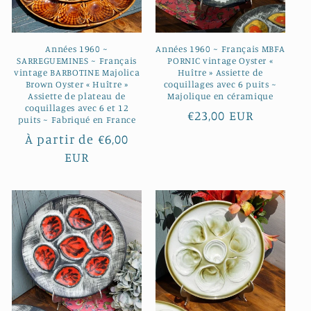
Années 1960 ~
Années 1960 ~ Français MBFA
SARREGUEMINES ~ Français
PORNIC vintage Oyster «
vintage BARBOTINE Majolica
Huître » Assiette de
Brown Oyster « Huître »
coquillages avec 6 puits ~
Assiette de plateau de
Majolique en céramique
coquillages avec 6 et 12
Prix
€23,00 EUR
puits ~ Fabriqué en France
habituel
Prix
À partir de €6,00
habituel
EUR