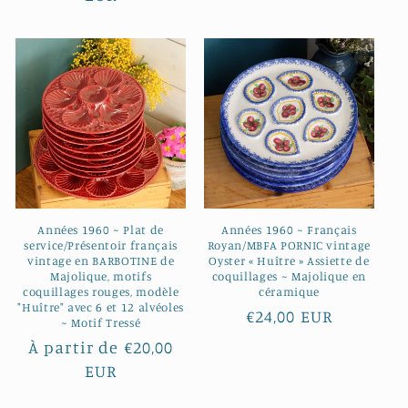
Années 1960 ~ Plat de
Années 1960 ~ Français
service/Présentoir français
Royan/MBFA PORNIC vintage
vintage en BARBOTINE de
Oyster « Huître » Assiette de
Majolique, motifs
coquillages ~ Majolique en
coquillages rouges, modèle
céramique
"Huître" avec 6 et 12 alvéoles
Prix
€24,00 EUR
~ Motif Tressé
habituel
Prix
À partir de €20,00
habituel
EUR