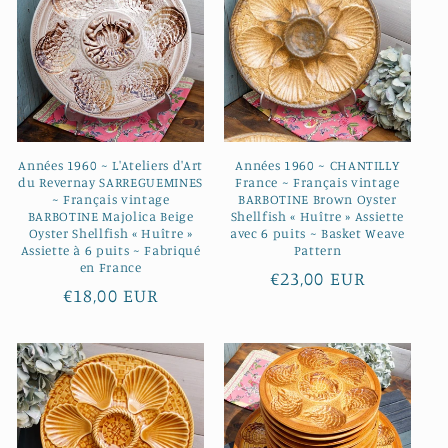
Années 1960 ~ L'Ateliers d'Art
Années 1960 ~ CHANTILLY
du Revernay SARREGUEMINES
France ~ Français vintage
~ Français vintage
BARBOTINE Brown Oyster
BARBOTINE Majolica Beige
Shellfish « Huître » Assiette
Oyster Shellfish « Huître »
avec 6 puits ~ Basket Weave
Assiette à 6 puits ~ Fabriqué
Pattern
en France
Prix
€23,00 EUR
Prix
€18,00 EUR
habituel
habituel