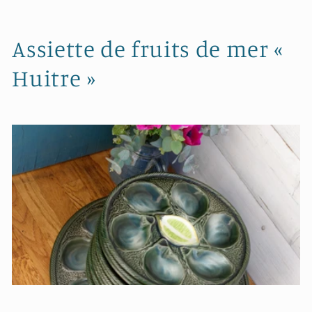
C
Assiette de fruits de mer «
o
Huitre »
l
l
e
c
t
i
o
n