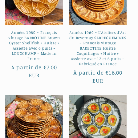
Années 1960 ~ Français
Années 1960 ~ L'Ateliers d'Art
vintage BARBOTINE Brown
du Revernay SARREGUEMINES
Oyster Shellfish « Huître »
~ Français vintage
Assiette avec 6 puits ~
BARBOTINE Huître
LONGCHAMP ~ Made in
Coquillages « Huître »
France
Assiette avec 12 et 6 puits ~
Fabriqué en France
Prix
À partir de €7,00
Prix
À partir de €16,00
habituel
EUR
habituel
EUR