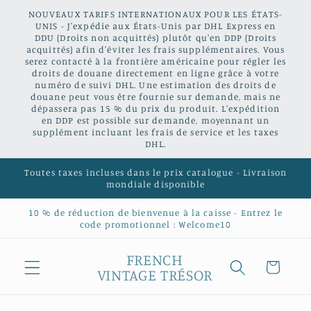
et
NOUVEAUX TARIFS INTERNATIONAUX POUR LES ÉTATS-
passer
UNIS - J'expédie aux États-Unis par DHL Express en
au
DDU (Droits non acquittés) plutôt qu'en DDP (Droits
contenu
acquittés) afin d'éviter les frais supplémentaires. Vous
serez contacté à la frontière américaine pour régler les
droits de douane directement en ligne grâce à votre
numéro de suivi DHL. Une estimation des droits de
douane peut vous être fournie sur demande, mais ne
dépassera pas 15 % du prix du produit. L'expédition
en DDP est possible sur demande, moyennant un
supplément incluant les frais de service et les taxes
DHL.
Toutes taxes incluses dans le prix catalogue - Livraison
mondiale disponible
10 % de réduction de bienvenue à la caisse - Entrez le
code promotionnel : Welcome10
FRENCH
Panier
VINTAGE TRÉSOR