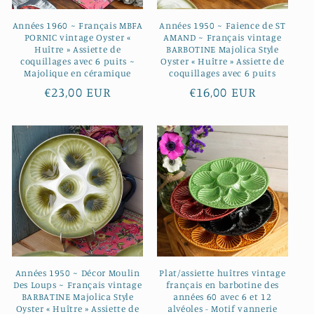
Années 1960 ~ Français MBFA
Années 1950 ~ Faience de ST
PORNIC vintage Oyster «
AMAND ~ Français vintage
Huître » Assiette de
BARBOTINE Majolica Style
coquillages avec 6 puits ~
Oyster « Huître » Assiette de
Majolique en céramique
coquillages avec 6 puits
Prix
€23,00 EUR
Prix
€16,00 EUR
habituel
habituel
Années 1950 ~ Décor Moulin
Plat/assiette huîtres vintage
Des Loups ~ Français vintage
français en barbotine des
BARBATINE Majolica Style
années 60 avec 6 et 12
Oyster « Huître » Assiette de
alvéoles - Motif vannerie