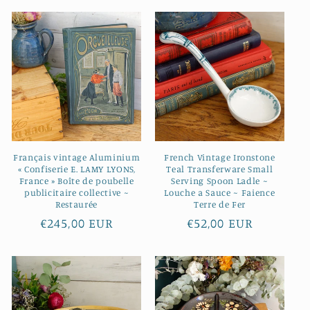
Français vintage Aluminium
French Vintage Ironstone
« Confiserie E. LAMY LYONS,
Teal Transferware Small
France » Boîte de poubelle
Serving Spoon Ladle ~
publicitaire collective ~
Louche a Sauce ~ Faience
Restaurée
Terre de Fer
Prix
€245,00 EUR
Prix
€52,00 EUR
habituel
habituel