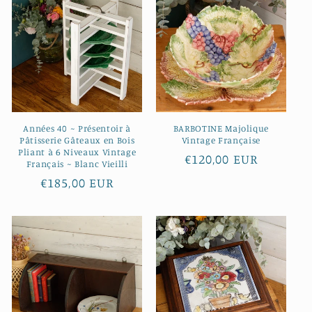
Années 40 ~ Présentoir à
BARBOTINE Majolique
Pâtisserie Gâteaux en Bois
Vintage Française
Pliant à 6 Niveaux Vintage
Prix
€120,00 EUR
Français ~ Blanc Vieilli
habituel
Prix
€185,00 EUR
habituel