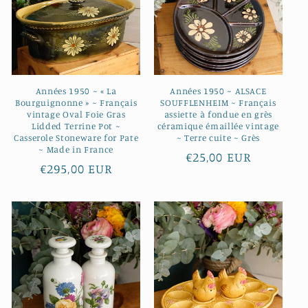
Années 1950 ~ « La
Années 1950 ~ ALSACE
Bourguignonne » ~ Français
SOUFFLENHEIM ~ Français
vintage Oval Foie Gras
assiette à fondue en grès
Lidded Terrine Pot ~
céramique émaillée vintage
Casserole Stoneware for Pate
~ Terre cuite ~ Grès
~ Made in France
Prix
€25,00 EUR
Prix
€295,00 EUR
habituel
habituel