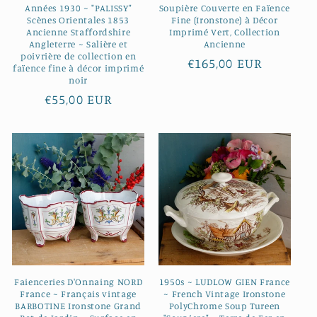
Années 1930 ~ "PALISSY"
Soupière Couverte en Faïence
Scènes Orientales 1853
Fine (Ironstone) à Décor
Ancienne Staffordshire
Imprimé Vert, Collection
Angleterre ~ Salière et
Ancienne
poivrière de collection en
Prix
€165,00 EUR
faïence fine à décor imprimé
habituel
noir
Prix
€55,00 EUR
habituel
Faienceries D'Onnaing NORD
1950s ~ LUDLOW GIEN France
France ~ Français vintage
~ French Vintage Ironstone
BARBOTINE Ironstone Grand
PolyChrome Soup Tureen