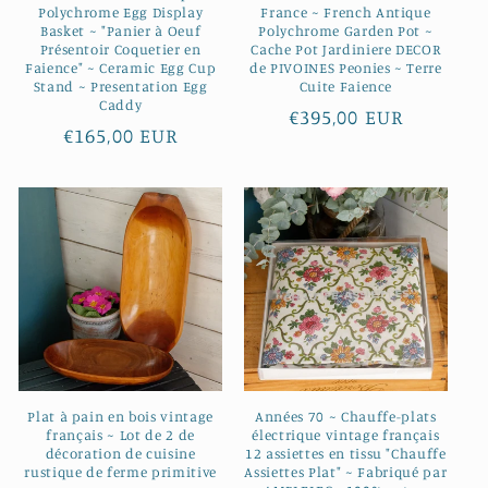
Polychrome Egg Display
France ~ French Antique
Basket ~ "Panier à Oeuf
Polychrome Garden Pot ~
Présentoir Coquetier en
Cache Pot Jardiniere DECOR
Faience" ~ Ceramic Egg Cup
de PIVOINES Peonies ~ Terre
Stand ~ Presentation Egg
Cuite Faience
Caddy
Prix
€395,00 EUR
Prix
€165,00 EUR
habituel
habituel
Plat à pain en bois vintage
Années 70 ~ Chauffe-plats
français ~ Lot de 2 de
électrique vintage français
décoration de cuisine
12 assiettes en tissu "Chauffe
rustique de ferme primitive
Assiettes Plat" ~ Fabriqué par