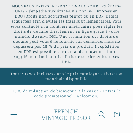
et
NOUVEAUX TARIFS INTERNATIONAUX POUR LES ÉTATS-
passer
UNIS - J'expédie aux États-Unis par DHL Express en
au
DDU (Droits non acquittés) plutôt qu'en DDP (Droits
contenu
acquittés) afin d'éviter les frais supplémentaires. Vous
serez contacté à la frontière américaine pour régler les
droits de douane directement en ligne grâce à votre
numéro de suivi DHL. Une estimation des droits de
douane peut vous être fournie sur demande, mais ne
dépassera pas 15 % du prix du produit. L'expédition
en DDP est possible sur demande, moyennant un
supplément incluant les frais de service et les taxes
DHL.
Toutes taxes incluses dans le prix catalogue - Livraison
mondiale disponible
10 % de réduction de bienvenue à la caisse - Entrez le
code promotionnel : Welcome10
FRENCH
Panier
VINTAGE TRÉSOR