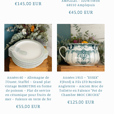
AMPLELEC - 100% coton
Prix
€145,00 EUR
68550 Amplepuis
habituel
Prix
€45,00 EUR
habituel
Années 60 ~ Allemagne de
Années 1910 ~ "ESSEX"
l'Ouest, Staffel ~ Grand plat
F(Ford) & Fils LTD Burslem
vintage BARBOTINE en forme
Angleterre ~ Ancien Broc de
de poisson ~ Plat de service
Toilette en Faïence "Pot de
en céramique pour fruits de
Chambre BROC CRUCHE"
mer ~ Faïence en terre de fer
Prix
€125,00 EUR
Prix
€55,00 EUR
habituel
habituel