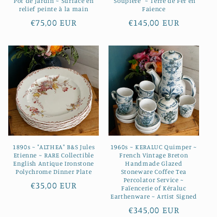
Pot de Jardin ~ Surface en
"Soupiere" ~ Terre de Fer en
relief peinte à la main
Faience
Prix
€75,00 EUR
Prix
€145,00 EUR
habituel
habituel
1890s ~ "ALTHEA" B&S Jules
1960s ~ KERALUC Quimper ~
Etienne ~ RARE Collectible
French Vintage Breton
English Antique Ironstone
Handmade Glazed
Polychrome Dinner Plate
Stoneware Coffee Tea
Percolator Service ~
Prix
€35,00 EUR
Faïencerie of Kéraluc
habituel
Earthenware ~ Artist Signed
Prix
€345,00 EUR