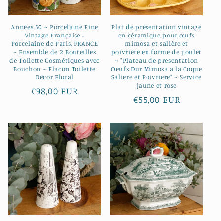
Années 50 ~ Porcelaine Fine
Plat de présentation vintage
Vintage Française -
en céramique pour œufs
Porcelaine de Paris, FRANCE
mimosa et salière et
~ Ensemble de 2 Bouteilles
poivrière en forme de poulet
de Toilette Cosmétiques avec
~ "Plateau de presentation
Bouchon ~ Flacon Toilette
Oeufs Dur Mimosa a la Coque
Décor Floral
Saliere et Poivriere" ~ Service
jaune et rose
Prix
€98,00 EUR
Prix
€55,00 EUR
habituel
habituel