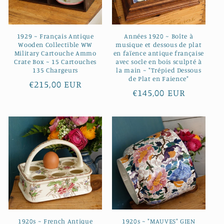
1929 ~ Français Antique
Années 1920 ~ Boîte à
Wooden Collectible WW
musique et dessous de plat
Military Cartouche Ammo
en faïence antique française
Crate Box ~ 15 Cartouches
avec socle en bois sculpté à
135 Chargeurs
la main ~ "Trépied Dessous
de Plat en Faience"
Prix
€215,00 EUR
Prix
€145,00 EUR
habituel
habituel
1920s ~ French Antique
1920s ~ "MAUVES" GIEN